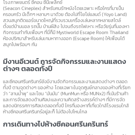
โรงภาพยนตร์ ซีคอน ซีนีเพล็กซ์
(Seacon Cineplex) สำหรับคนรักหนังโดยเฉพาะ หรือใครที่มาเป็น
ครอบครัว มีเด็กๆ หลานๆ มาด้วย ต้องไปที่โยโย่แลนด์ (Yoyo Land)
สวนสนุกติดแอร์ขนาดใหญ่ที่รวบรวมเครื่องเล่นหลากหลายสไตล์
ตั้งแต่บ้านบอล รถบั๊ม บ้านผีสิง ไปจนถึงรถไฟเหาะ หรือวัยรุ่นที่มองหา
กิจกรรมทำกับเพื่อนๆ ที่นี่ก็มี Mystiworld Escape Room Thailand
ห้องปริศนาสำหรับเล่นเกมหาทางออก (Escape Room) ให้เพื่อนได้
สนุกไปพร้อมๆ กัน
มีงานอีเวนต์ การจัดกิจกรรมและงานแสดง
ต่างๆ ตลอดทั้งปี
และซีคอนศรีนครินทร์ยังมีงานจัดกิจกรรมและงานแสดงต่างๆ ตลอด
ทั้งปี ตามจุดต่างๆ ของห้าง โดยเฉพาะในจุดศูนย์กลางของห้างที่เรียก
ว่า “ลานน้ำพุ” และโซน “มันมัน” (MunMun หรือ MUNx2) ที่เน้นร้านค้า
และการจัดแสดงด้านศิลปะและความคิดสร้างสรรค์ต่างๆ ที่มีการจัด
แสดงนิทรรศการศิลปะตลอดทั้งปี ใครที่มองหาที่เที่ยวใกล้โรงแรมใกล้
ห้างซีคอนศรีนครินทร์อยู่ละก็ ไม่ต้องไปไหนไกล
การเดินทางไปห้างซีคอนศรีนครินทร์