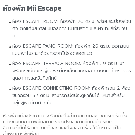
ห้องพัก Mii Escape
ห้อง ESCAPE ROOM:
ห้องพัก 26 ตร.ม. พร้อมระเบียงส่วน
ตัว ตกแต่งสไตล์มินิมอลด้วยไม้โทนสีอ่อนและผ้าโทนสีที่สบาย
ตา
ห้อง ESCAPE PANO ROOM:
ห้องพัก 26 ตร.ม. ออกแบบ
แบบพาโนรามาด้วยกระจกโปร่งตลอดแนว
ห้อง ESCAPE TERRACE ROOM:
ห้องพัก 29 ตร.ม. มา
พร้อมระเบียงใหญ่และระเบียงเล็กที่แยกออกจากกัน สำหรับการ
สูดอาการและวิวทิวทัศน์
ห้อง ESCAPE CONNECTING ROOM:
ห้องพักรวม 2 ห้อง
ขนาดรวม 52 ตร.ม. สามารถเปิดประตูหากันได้ เหมาะสำหรับ
กลุ่มผู้พักที่มาด้วยกัน
ห้องพักแต่ละประเภทมาพร้อมกับสิ่งอำนวยความสะดวกครบครัน ทั้ง
เตียงนอนคุณภาพนุ่มสบาย ระบบปรับอากาศที่ทันสมัย ระบบ
อินเทอร์เน็ตไร้สายความเร็วสูง และสิ่งของเครื่องใช้อื่นๆ ที่จำเป็น
สำหรับการพักผ่อน