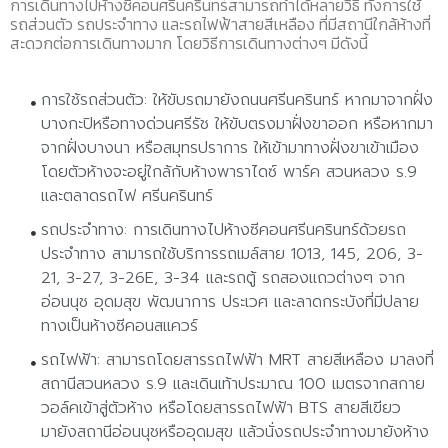
การเดินทางไปห้างซีคอนศรีนครินทร์สามารถทำได้หลายวิธี ทั้งการใช้
รถส่วนตัว รถประจำทาง และรถไฟฟ้าสายสีเหลือง ที่มีสถานีใกล้ห้างที่
สะดวกต่อการเดินทางมาก โดยวิธีการเดินทางต่างๆ มีดังนี้
การใช้รถส่วนตัว:
ให้ขับรถมายังถนนศรีนครินทร์ หากมาจากฝั่ง
บางกะปิหรือทางด่วนศรีรัช ให้ขับตรงมาฝั่งขาออก หรือหากมา
จากฝั่งบางนา หรือสมุทรปราการ ให้เข้ามาทางฝั่งขาเข้าเมือง
โดยตัวห้างจะอยู่ใกล้กับห้างพาราไดซ์ พาร์ค สวนหลวง ร.9
และตลาดรถไฟ ศรีนครินทร์
รถประจำทาง:
การเดินทางไปห้างซีคอนศรีนครินทร์ด้วยรถ
ประจำทาง สามารถใช้บริการรถเมล์สาย 1013, 145, 206, 3-
21, 3-27, 3-26E, 3-34 และรถตู้ รถสองแถวต่างๆ จาก
อ่อนนุช อุดมสุข พัฒนาการ ประเวศ และลาดกระบังที่มีปลาย
ทางเป็นห้างซีคอนสแควร์
รถไฟฟ้า:
สามารถโดยสารรถไฟฟ้า MRT สายสีเหลือง มาลงที่
สถานีสวนหลวง ร.9 และเดินเท้าประมาณ 100 เมตรจากสกาย
วอล์คเข้าสู่ตัวห้าง หรือโดยสารรถไฟฟ้า BTS สายสีเขียว
มายังสถานีอ่อนนุชหรืออุดมสุข แล้วนั่งรถประจำทางมายังห้าง