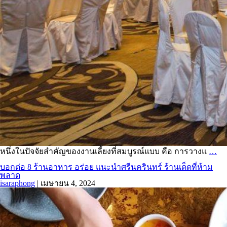
หนึ่งในปัจจัยสำคัญของงานเลี้ยงที่สมบูรณ์แบบ คือ การวางแ
…
บอกต่อ 8 ร้านอาหาร อร่อย แนะนำศรีนครินทร์ ร้านเด็ดที่ห้าม
พลาด
isaraphong
|
เมษายน 4, 2024